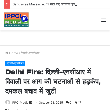
Dangawas Massacre: 11 साल बाद डांगावास हत्याकांड में बड़ा फैसला, एससी-एसटी कोर्ट ने सभी 40 आरोपियों को किया बाइज्जत बरी
M
Home
/
दिल्ली-एनसीआर
दिल्ली-एनसीआर
Delhi Fire: दिल्ली-एनसीआर में
दिवाली पर आग की घटनाओं से हड़कंप,
दमकल बचाव में जुटी
Send
IPPCI Media
October 23, 2025
0
17
an