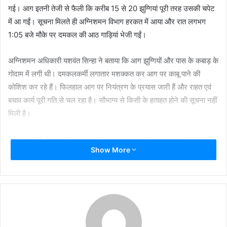
गई। आग इतनी तेजी से फैली कि करीब 15 से 20 झुग्गियां पूरी तरह उसकी चपेट
में आ गईं। सूचना मिलते ही अग्निशमन विभाग हरकत में आया और रात लगभग
1:05 बजे मौके पर दमकल की आठ गाड़ियां भेजी गईं।
अग्निशमन अधिकारी यशवंत सिन्हा ने बताया कि आग झुग्गियों और पास के कबाड़ के
गोदाम में लगी थी। दमकलकर्मी लगातार मशक्कत कर आग पर काबू पाने की
कोशिश कर रहे हैं। फिलहाल आग पर नियंत्रण के प्रयास जारी हैं और राहत एवं
बचाव कार्य पूरी गति से चल रहा है। सौभाग्य से किसी के हताहत होने की सूचना नहीं
मिली है।
स्थानीय लोगों ने बताया कि आग लगने के तुरंत बाद उन्होंने आसपास के निवासियों
Show More
को सतर्क किया और कई लोगों ने अपने परिवार के सदस्यों को सुरक्षित बाहर निकाल
लिया। रात के समय घनी बस्ती होने की वजह से आग बुझाने में काफी दिक्कतें आईं।
दमकल विभाग के साथ पुलिस टीम भी मौके पर मौजूद है और पूरे इलाके को घेरकर
सुरक्षा व्यवस्था की गई है।
अग्निशमन विभाग आग लगने के कारणों की जांच कर रहा है। प्रारंभिक जांच में