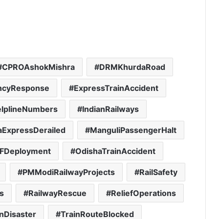
CPROAshokMishra
DRMKhurdaRoad
ncyResponse
ExpressTrainAccident
lplineNumbers
IndianRailways
ExpressDerailed
ManguliPassengerHalt
FDeployment
OdishaTrainAccident
PMModiRailwayProjects
RailSafety
ls
RailwayRescue
ReliefOperations
inDisaster
TrainRouteBlocked