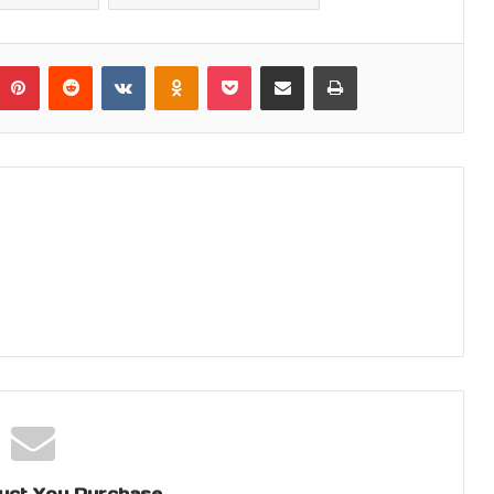
umblr
Pinterest
Reddit
VKontakte
Odnoklassniki
Pocket
Share via Email
Print
uct You Purchase