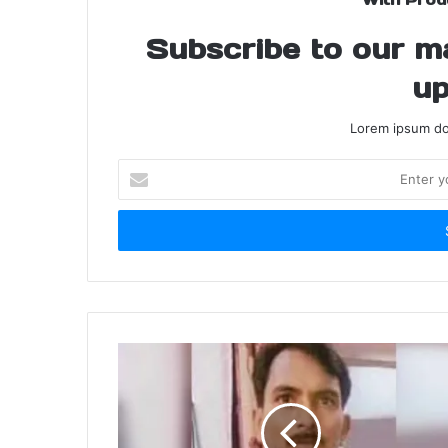
Subscribe to our mai
up
Lorem ipsum dol
Enter
your
Email
address