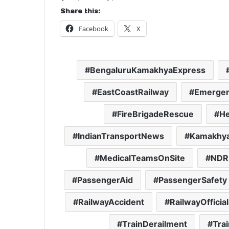
Share this:
Facebook
X
BengaluruKamakhyaExpress
EastCoastRailway
Emerge
FireBrigadeRescue
He
IndianTransportNews
Kamakhya
MedicalTeamsOnSite
NDR
PassengerAid
PassengerSafety
RailwayAccident
RailwayOfficia
TrainDerailment
Tra