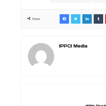
Facebook
Twitter
LinkedIn
T
Share
IPPCI Media
With Prod