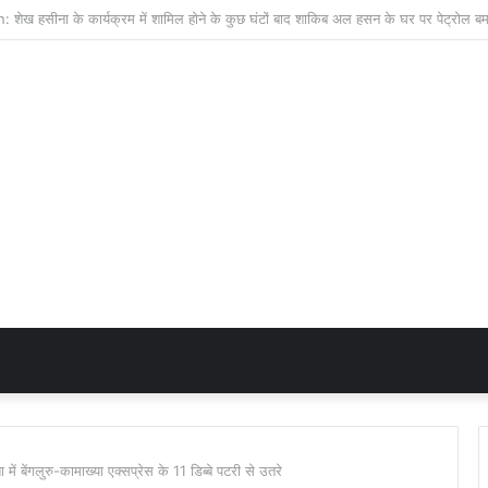
गलुरु-कामाख्या एक्सप्रेस के 11 डिब्बे पटरी से उतरे