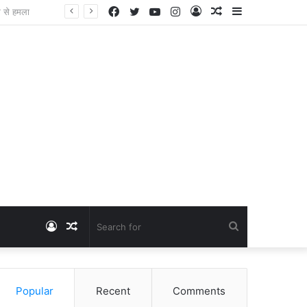
Facebook
Twitter
YouTube
Instagram
Log
Random
Sidebar
Dangawas Massacre: 11 साल बाद डांगावास हत्याकांड में बड़ा फैसला, एससी-एसटी कोर्ट ने सभी 40 आरोपियों को किया बाइज्जत बरी
In
Article
Log
Random
Search
In
Article
for
Popular
Recent
Comments