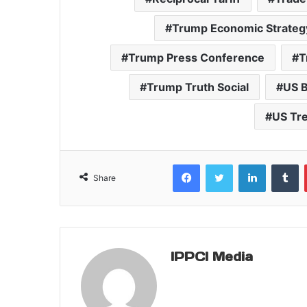
a
y
Trump Economic Strateg
s
:
Trump Press Conference
T
*
Trump Truth Social
US 
*
T
US Tr
r
u
m
Facebook
Twitter
LinkedIn
T
Share
p
की
9
0
दि
IPPCI Media
न
की
टै