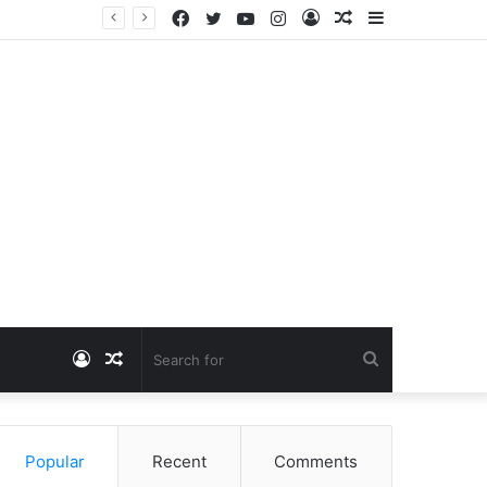
Facebook
Twitter
YouTube
Instagram
Log
Random
Sidebar
Dangawas Massacre: 11 साल बाद डांगावास हत्याकांड में बड़ा फैसला, एससी-एसटी कोर्ट ने सभी 40 आरोपियों को किया बाइज्जत बरी
In
Article
Log
Random
Search
In
Article
for
Popular
Recent
Comments