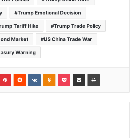
y
Trump Emotional Decision
rump Tariff Hike
Trump Trade Policy
Bond Market
US China Trade War
easury Warning
umblr
Pinterest
Reddit
VKontakte
Odnoklassniki
Pocket
Share via Email
Print