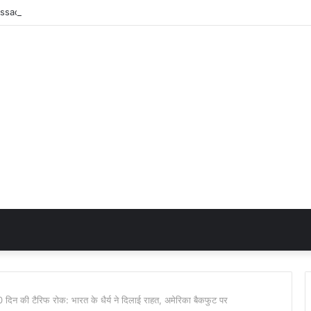
की टैरिफ रोक: भारत के धैर्य ने दिलाई राहत, अमेरिका बैकफुट पर