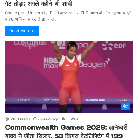
गेट तोड़ा; अगले महीने थी शादी
Chandigarh University: PU में करंट लगने से PhD छात्रा की मौत, गुस्साए छात्रों
ने VC ऑफिस का गेट तोड़ा; अगले…
Read More »
खेल
IPPCI Media
2 weeks ago
0
4
Commonwealth Games 2026: ज्ञानेश्वरी
यादव ने जीता सिल्वर, 53 किग्रा वेटलिफ्टिंग में 199