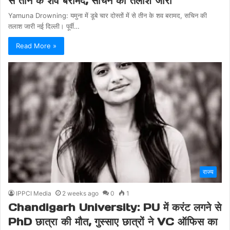
से तीन के शव बरामद, सचिन की तलाश जारी
Yamuna Drowning: यमुना में डूबे चार दोस्तों में से तीन के शव बरामद, सचिन की
तलाश जारी नई दिल्ली। पूर्वी…
Read More »
राज्य
IPPCI Media
2 weeks ago
0
1
Chandigarh University: PU में करंट लगने से
PhD छात्रा की मौत, गुस्साए छात्रों ने VC ऑफिस का