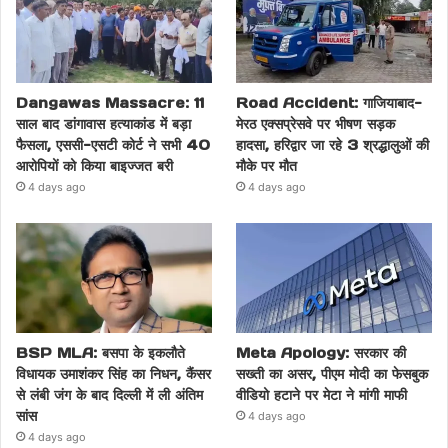
Dangawas Massacre: 11
Road Accident: गाजियाबाद-
साल बाद डांगावास हत्याकांड में बड़ा
मेरठ एक्सप्रेसवे पर भीषण सड़क
फैसला, एससी-एसटी कोर्ट ने सभी 40
हादसा, हरिद्वार जा रहे 3 श्रद्धालुओं की
आरोपियों को किया बाइज्जत बरी
मौके पर मौत
4 days ago
4 days ago
BSP MLA: बसपा के इकलौते
Meta Apology: सरकार की
विधायक उमाशंकर सिंह का निधन, कैंसर
सख्ती का असर, पीएम मोदी का फेसबुक
से लंबी जंग के बाद दिल्ली में ली अंतिम
वीडियो हटाने पर मेटा ने मांगी माफी
सांस
4 days ago
4 days ago