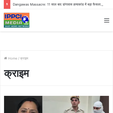
Dangawas Massacre: 11 साल बाद डांगावास हत्याकांड में बड़ा फैसला, एससी-एसटी कोर्ट ने सभी 40 आरोपियों को किया बाइज्जत बरी
M
Home
/
क्राइम
क्राइम