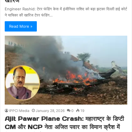
खारिज
Engineer Rashid: टेरर फंडिंग केस में इंजीनियर राशिद को बड़ा झटका दिल्ली हाई कोर्ट
ने याचिका की खारिज टेरर फंडिंग…
Read More »
IPPCI Media
January 28, 2026
0
19
Ajit Pawar Plane Crash: महाराष्ट्र के डिप्टी
CM और NCP नेता अजित पवार का विमान क्रैश में