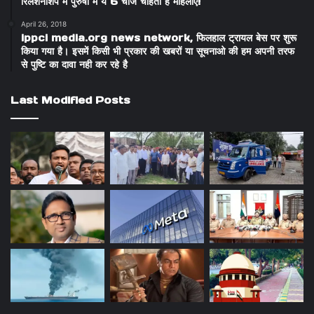
रिलेशनशिप में पुरुषों में ये 6 चीजें चाहती हैं महिलाएं!
April 26, 2018
ippci media.org news network, फिलहाल ट्रायल बेस पर शुरू
किया गया है। इसमें किसी भी प्रकार की खबरों या सूचनाओ की हम अपनी तरफ
से पुष्टि का दावा नही कर रहे है
Last Modified Posts