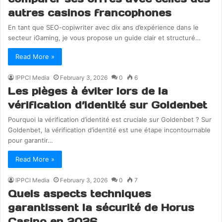
autres casinos francophones
En tant que SEO-copiwriter avec dix ans d’expérience dans le
secteur iGaming, je vous propose un guide clair et structuré…
Read More »
IPPCI Media
February 3, 2026
0
6
Les pièges à éviter lors de la
vérification d’identité sur Goldenbet
Pourquoi la vérification d’identité est cruciale sur Goldenbet ? Sur
Goldenbet, la vérification d’identité est une étape incontournable
pour garantir…
Read More »
IPPCI Media
February 3, 2026
0
7
Quels aspects techniques
garantissent la sécurité de Horus
Casino en 2026