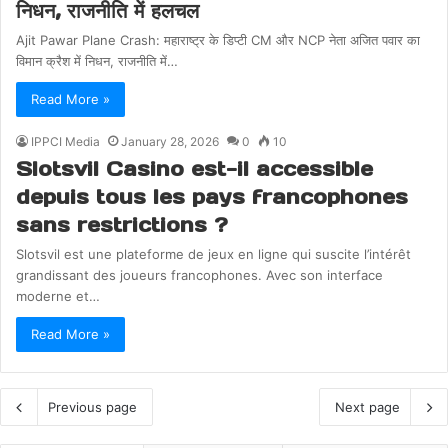
निधन, राजनीति में हलचल
Ajit Pawar Plane Crash: महाराष्ट्र के डिप्टी CM और NCP नेता अजित पवार का
विमान क्रैश में निधन, राजनीति में…
Read More »
IPPCI Media
January 28, 2026
0
10
Slotsvil Casino est-il accessible
depuis tous les pays francophones
sans restrictions ?
Slotsvil est une plateforme de jeux en ligne qui suscite l’intérêt
grandissant des joueurs francophones. Avec son interface
moderne et…
Read More »
Previous page
Next page