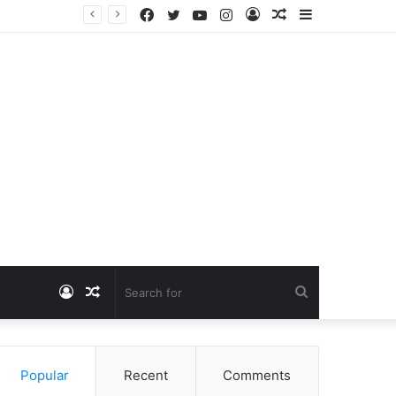
Facebook
Twitter
YouTube
Instagram
Log
Random
Sidebar
Dangawas Massacre: 11 साल बाद डांगावास हत्याकांड में बड़ा फैसला, एससी-एसटी कोर्ट ने सभी 40 आरोपियों को किया बाइज्जत बरी
In
Article
Log
Random
Search
In
Article
for
Popular
Recent
Comments