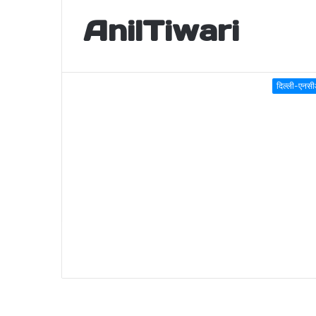
AnilTiwari
दिल्ली-एनस