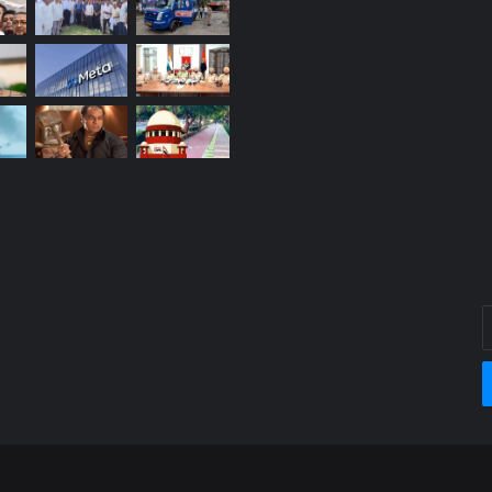
E
y
E
a