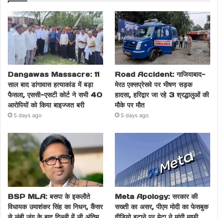
Dangawas Massacre: 11
Road Accident: गाजियाबाद-
साल बाद डांगावास हत्याकांड में बड़ा
मेरठ एक्सप्रेसवे पर भीषण सड़क
फैसला, एससी-एसटी कोर्ट ने सभी 40
हादसा, हरिद्वार जा रहे 3 श्रद्धालुओं की
आरोपियों को किया बाइज्जत बरी
मौके पर मौत
5 days ago
5 days ago
BSP MLA: बसपा के इकलौते
Meta Apology: सरकार की
विधायक उमाशंकर सिंह का निधन, कैंसर
सख्ती का असर, पीएम मोदी का फेसबुक
से लंबी जंग के बाद दिल्ली में ली अंतिम
वीडियो हटाने पर मेटा ने मांगी माफी