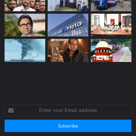
Enter
your
Email
address