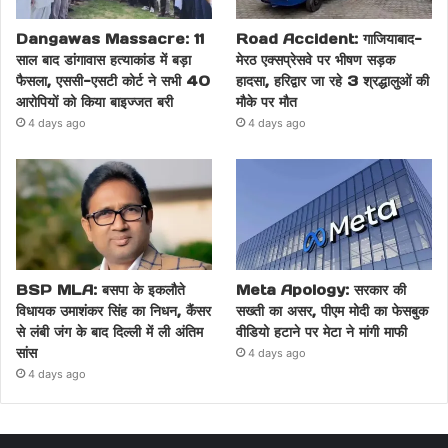
Dangawas Massacre: 11
Road Accident: गाजियाबाद-
साल बाद डांगावास हत्याकांड में बड़ा
मेरठ एक्सप्रेसवे पर भीषण सड़क
फैसला, एससी-एसटी कोर्ट ने सभी 40
हादसा, हरिद्वार जा रहे 3 श्रद्धालुओं की
आरोपियों को किया बाइज्जत बरी
मौके पर मौत
4 days ago
4 days ago
BSP MLA: बसपा के इकलौते
Meta Apology: सरकार की
विधायक उमाशंकर सिंह का निधन, कैंसर
सख्ती का असर, पीएम मोदी का फेसबुक
से लंबी जंग के बाद दिल्ली में ली अंतिम
वीडियो हटाने पर मेटा ने मांगी माफी
सांस
4 days ago
4 days ago