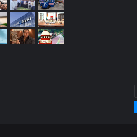
E
y
E
a