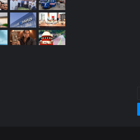
E
y
E
a