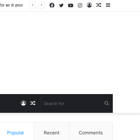
Facebook
Twitter
YouTube
Instagram
Log
Random
Sidebar
Dangawas Massacre: 11 साल बाद डांगावास हत्याकांड में बड़ा फैसला, एससी-एसटी कोर्ट ने सभी 40 आरोपियों को किया बाइज्जत बरी
In
Article
Log
Random
Search
In
Article
for
Popular
Recent
Comments