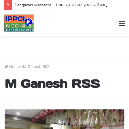
Dangawas Massacre: 11 साल बाद डांगावास हत्याकांड में बड़ा फैसला, एससी-एसटी कोर्ट ने सभी 40 आरोपियों को किया बाइज्जत बरी
M
Home
/
M Ganesh RSS
M Ganesh RSS