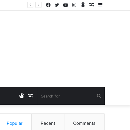
Facebook
Twitter
YouTube
Instagram
Log
Random
Sidebar
Dangawas Massacre: 11 साल बाद डांगावास हत्याकांड में बड़ा फैसला, एससी-एसटी कोर्ट ने सभी 40 आरोपियों को किया बाइज्जत बरी
In
Article
Log
Random
Search
In
Article
for
Popular
Recent
Comments