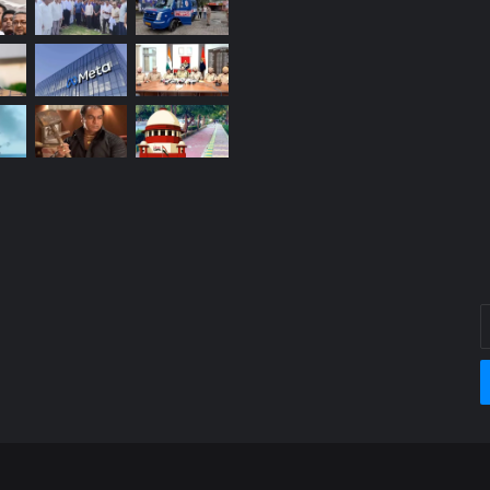
E
y
E
a