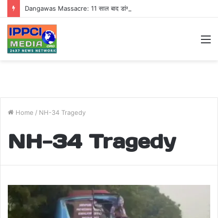
Dangawas Massacre: 11 साल बाद डांगावास हत्याकांड में बड़ा फैसला, एससी-एसटी कोर्ट ने सभी 40 आरोपियों को किया बाइज्जत बरी
M
Home
/
NH-34 Tragedy
NH-34 Tragedy