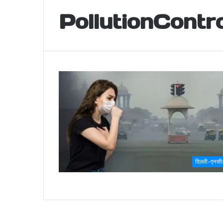
PollutionContro
दिल्ली-एनस