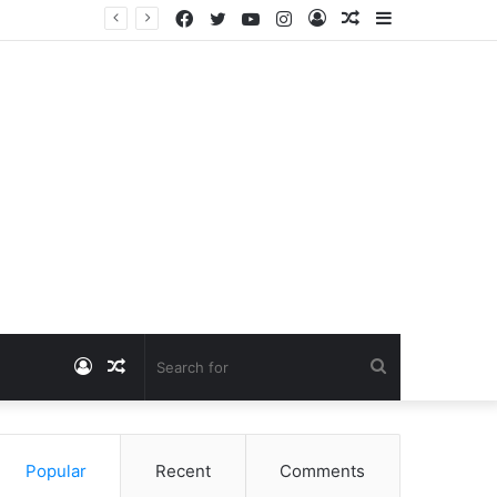
Facebook
Twitter
YouTube
Instagram
Log
Random
Sidebar
Dangawas Massacre: 11 साल बाद डांगावास हत्याकांड में बड़ा फैसला, एससी-एसटी कोर्ट ने सभी 40 आरोपियों को किया बाइज्जत बरी
In
Article
Log
Random
Search
In
Article
for
Popular
Recent
Comments