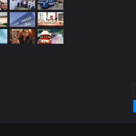
E
y
E
a