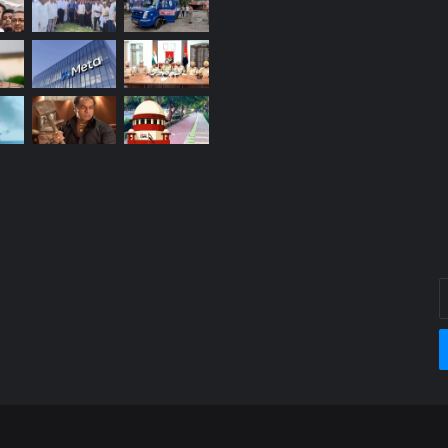
E
y
E
a