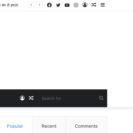
Facebook
Twitter
YouTube
Instagram
Log
Random
Sidebar
Dangawas Massacre: 11 साल बाद डांगावास हत्याकांड में बड़ा फैसला, एससी-एसटी कोर्ट ने सभी 40 आरोपियों को किया बाइज्जत बरी
In
Article
Log
Random
Search
In
Article
for
Popular
Recent
Comments