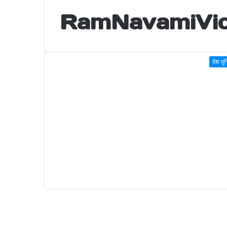
RamNavamiVio
देश दु