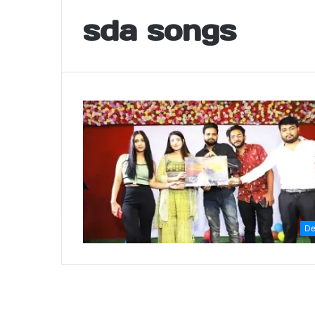
sda songs
De