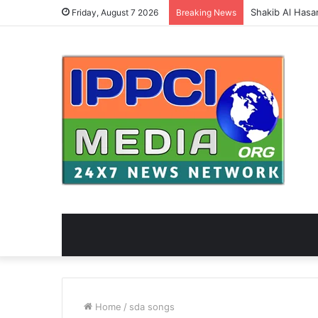
Shakib Al Hasan: श
Friday, August 7 2026
Breaking News
Home
/
sda songs