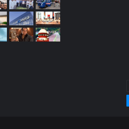
E
y
E
a