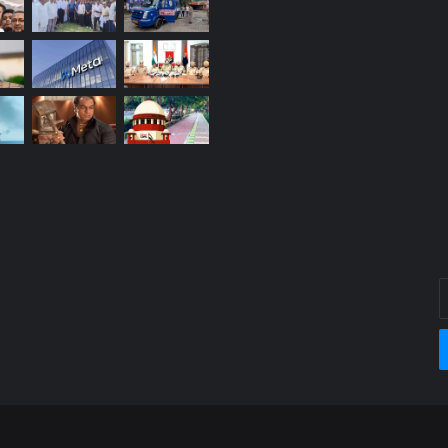
E
y
E
a