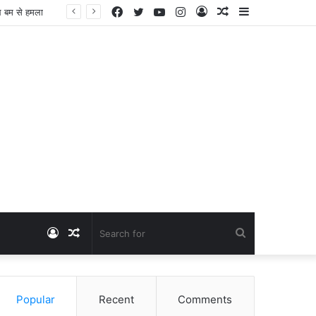
Facebook
Twitter
YouTube
Instagram
Log
Random
Sidebar
ल बम से हमला
In
Article
Log
Random
Search
In
Article
for
Popular
Recent
Comments