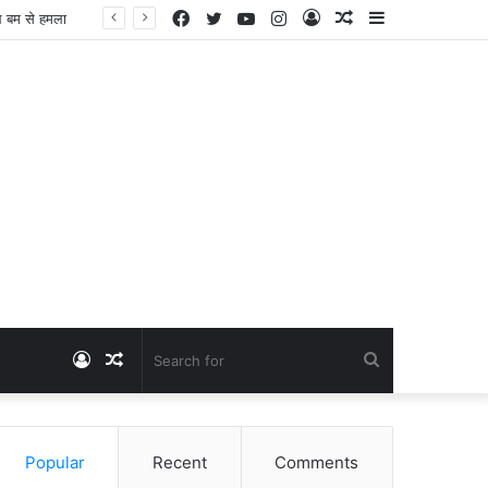
Facebook
Twitter
YouTube
Instagram
Log
Random
Sidebar
Dangawas Massacre: 11 साल बाद डांगावास हत्याकांड में बड़ा फैसला, एससी-एसटी कोर्ट ने सभी 40 आरोपियों को किया बाइज्जत बरी
In
Article
Log
Random
Search
In
Article
for
Popular
Recent
Comments