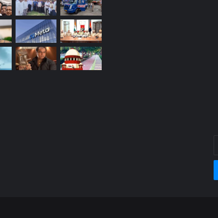
E
y
E
a