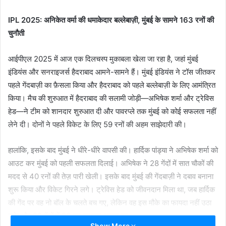
email
IPL 2025: अनिकेत वर्मा की धमाकेदार बल्लेबाज़ी, मुंबई के सामने 163 रनों की
चुनौती
आईपीएल 2025 में आज एक दिलचस्प मुकाबला खेला जा रहा है, जहां मुंबई
इंडियंस और सनराइजर्स हैदराबाद आमने-सामने हैं। मुंबई इंडियंस ने टॉस जीतकर
पहले गेंदबाज़ी का फ़ैसला किया और हैदराबाद को पहले बल्लेबाज़ी के लिए आमंत्रित
किया। मैच की शुरुआत में हैदराबाद की सलामी जोड़ी—अभिषेक शर्मा और ट्रेविस
हेड—ने टीम को शानदार शुरुआत दी और पावरप्ले तक मुंबई को कोई सफलता नहीं
लेने दी। दोनों ने पहले विकेट के लिए 59 रनों की अहम साझेदारी की।
हालांकि, इसके बाद मुंबई ने धीरे-धीरे वापसी की। हार्दिक पांड्या ने अभिषेक शर्मा को
आउट कर मुंबई को पहली सफलता दिलाई। अभिषेक ने 28 गेंदों में सात चौकों की
मदद से 40 रनों की तेज़ पारी खेली। इसके बाद मुंबई की गेंदबाज़ी ने दबाव बनाना
शुरू किया और विकेट गिरने लगे। ट्रेविस हेड को जीवनदान मिला था, जब हार्दिक
की गेंद पर वह नो बॉल के चलते बच गए, लेकिन वह इस मौके का फायदा नहीं उठा
सके और 29 गेंदों में 28 रन बनाकर आउट हुए।
Show More