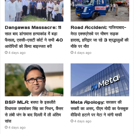
Dangawas Massacre: 11
Road Accident: गाजियाबाद-
साल बाद डांगावास हत्याकांड में बड़ा
मेरठ एक्सप्रेसवे पर भीषण सड़क
फैसला, एससी-एसटी कोर्ट ने सभी 40
हादसा, हरिद्वार जा रहे 3 श्रद्धालुओं की
आरोपियों को किया बाइज्जत बरी
मौके पर मौत
4 days ago
4 days ago
BSP MLA: बसपा के इकलौते
Meta Apology: सरकार की
विधायक उमाशंकर सिंह का निधन, कैंसर
सख्ती का असर, पीएम मोदी का फेसबुक
से लंबी जंग के बाद दिल्ली में ली अंतिम
वीडियो हटाने पर मेटा ने मांगी माफी
सांस
4 days ago
4 days ago