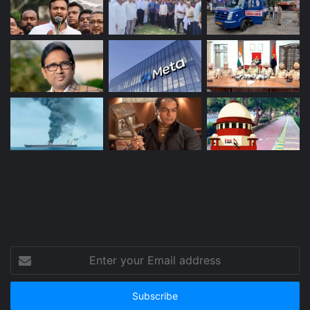
Enter
your
Email
address