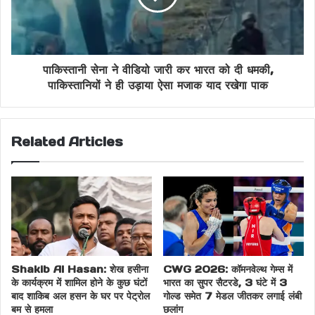
Why could Pakistan not qualify for the semi-
finals despite being the host? Know the 5 big
पाकिस्तानी सेना ने वीडियो जारी कर भारत को दी धमकी,
reasons
पाकिस्तानियों ने ही उड़ाया ऐसा मजाक याद रखेगा पाक
मेजबान होने के बाद भी क्यों सेमीफाइनल में क्वालीफाई नहीं कर
सका पाकिस्तान? जानें 5 बड़े कारण
Related Articles
Shakib Al Hasan: शेख हसीना
CWG 2026: कॉमनवेल्थ गेम्स में
के कार्यक्रम में शामिल होने के कुछ घंटों
भारत का सुपर सैटरडे, 3 घंटे में 3
बाद शाकिब अल हसन के घर पर पेट्रोल
गोल्ड समेत 7 मेडल जीतकर लगाई लंबी
बम से हमला
छलांग