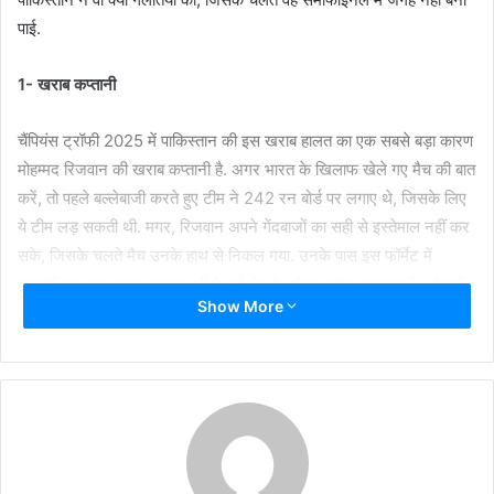
पाई.
1- खराब कप्तानी
चैंपियंस ट्रॉफी 2025 में पाकिस्तान की इस खराब हालत का एक सबसे बड़ा कारण
मोहम्मद रिजवान की खराब कप्तानी है. अगर भारत के खिलाफ खेले गए मैच की बात
करें, तो पहले बल्लेबाजी करते हुए टीम ने 242 रन बोर्ड पर लगाए थे, जिसके लिए
ये टीम लड़ सकती थी. मगर, रिजवान अपने गेंदबाजों का सही से इस्तेमाल नहीं कर
सके, जिसके चलते मैच उनके हाथ से निकल गया. उनके पास इस फॉर्मेट में
कप्तानी का कुछ खास अनुभव नहीं है, जो मैच के दौरान साफ झलकता है. आंकड़ों
Show More
की बात करें, तो रिजवान ने इस टूर्नामेंट के शुरू होने से पहले तक सिर्फ 12 मैचों में
ही कप्तानी की थी.
2- खराब फील्डिंग
पाकिस्तान टीम का बेड़ा गर्क करने में उनकी फील्डिंग का भी हाथ रहा. भारत के
साथ खेले गए मैच की बात करें, तो पाकिस्तानी फील्डर्स ने 2 अहम कैच छोड़े थे.