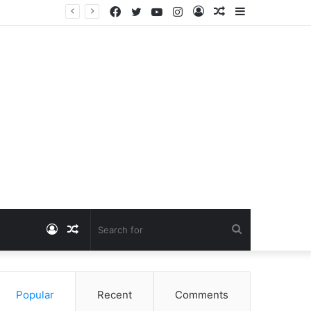
Facebook
Twitter
YouTube
Instagram
Log
Random
Sidebar
Dangawas Massacre: 11 साल बाद डांगावास हत्याकांड में बड़ा फैसला, एससी-एसटी कोर्ट ने सभी 40 आरोपियों को किया बाइज्जत बरी
In
Article
Log
Random
Search
In
Article
for
Popular
Recent
Comments