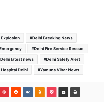
 Explosion
Delhi Breaking News
e Emergency
Delhi Fire Service Rescue
Delhi latest news
Delhi Safety Alert
Hospital Delhi
Yamuna Vihar News
umblr
Pinterest
Reddit
VKontakte
Odnoklassniki
Pocket
Share via Email
Print