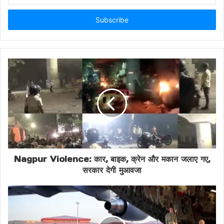
DelhiElections
GoaPolitics
GopalRai
Email
address
GujaratAAP
JammuKashmirAAP
ManishSisodia
MehrajMalik
PankajGupta
PoliticalAffairsCommittee
PunjabPolitics
SandeepPathak
SaurabhBharadwaj
Nagpur Violence: कार, बाइक, क्रेन और मकान जलाए गए,
सरकार देगी मुआवजा