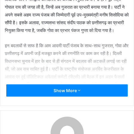
गोपाल राय की जगह ली है, जिन्हें अब गुजरात का प्रभारी बनाया गया है। पार्टी ने
अपने सबसे अहम राज्य पंजाब की जिम्मेदारी पूर्व उप-मुख्यमंत्री मनीष सिसोदिया को
सौंपी है। इसके अलावा, राज्यसभा सांसद संदीप पाठक को छत्तीसगढ़ का प्रभारी
नियुक्त किया गया है, जबकि गोवा का प्रभार पंकज गुप्ता को दिया गया है।
इन बदलावों से साफ है कि आम आदमी पार्टी पंजाब के साथ-साथ गुजरात, गोवा और
छत्तीसगढ़ में अपनी जड़ें मजबूत करने की रणनीति पर काम कर रही है। दिल्ली
विधानसभा चुनाव में हार के बाद से ही संगठन में बदलाव की अटकलें लगाई जा रही
थीं, जो अब सच साबित हुई हैं। पार्टी के राष्ट्रीय संयोजक अरविंद केजरीवाल के
आवास पर हुई पॉलिटिकल अफेयर्स कमेटी (पीएसी) की बैठक में इन अहम फैसलों
को अंतिम रूप दिया गया। इस बैठक में संगठन महासचिव संदीप पाठक, मनीष
Show More
सिसोदिया, गोपाल राय, पूर्व मुख्यमंत्री आतिशी, विधायक इमरान हुसैन, पंकज गुप्ता,
सांसद एनडी गुप्ता और राघव चड्ढा सहित कई वरिष्ठ नेता मौजूद रहे।
इसके साथ ही, जम्मू-कश्मीर में मेहराज़ मलिक को प्रदेश अध्यक्ष नियुक्त किया गया
है। वह राज्य में पार्टी के पहले और इकलौते विधायक हैं। पार्टी ने यह बड़े बदलाव ऐसे
समय में किए हैं जब हाल ही में उसे दिल्ली में हार का सामना करना पड़ा है। पार्टी के