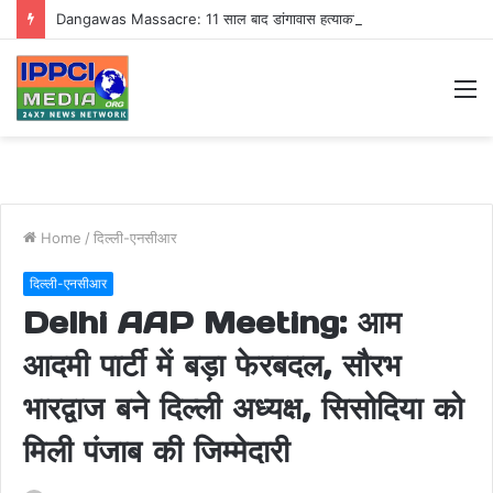
Dangawas Massacre: 11 साल बाद डांगावास हत्याकांड में बड़ा फैसला, एससी-एसटी कोर्ट ने सभी 40 आरोपियों को किया बाइज्जत बरी
M
Home
/
दिल्ली-एनसीआर
दिल्ली-एनसीआर
Delhi AAP Meeting: आम
आदमी पार्टी में बड़ा फेरबदल, सौरभ
भारद्वाज बने दिल्ली अध्यक्ष, सिसोदिया को
मिली पंजाब की जिम्मेदारी