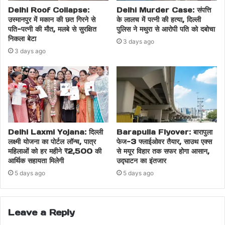
Delhi News today
Delhi police inaction
Delhi Roof Collapse:
Delhi Murder Case: संपत्ति
उस्मानपुर में मकान की छत गिरने से
के लालच में पत्नी की हत्या, दिल्ली
gym attack Delhi
husband attacked gym
पति-पत्नी की मौत, मलबे से सुरक्षित
पुलिस ने मथुरा से आरोपी पति को दबोचा
निकला बेटा
3 days ago
knife assault Delhi
Latest Delhi News
3 days ago
police negligence Delhi
public safety Delhi
violent attack Delhi
Violent Crime Delhi
Delhi Laxmi Yojana: दिल्ली
Barapulla Flyover: बारापुला
लक्ष्मी योजना का पोर्टल लॉन्च, पात्र
फेज-3 फ्लाईओवर तैयार, साउथ एक्स
महिलाओं को हर महीने ₹2,500 की
से मयूर विहार तक सफर होगा आसान,
आर्थिक सहायता मिलेगी
उद्घाटन का इंतजार
5 days ago
5 days ago
Leave a Reply