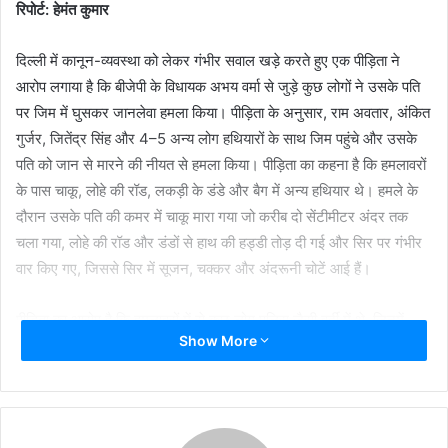
रिपोर्ट: हेमंत कुमार
दिल्ली में कानून-व्यवस्था को लेकर गंभीर सवाल खड़े करते हुए एक पीड़िता ने
आरोप लगाया है कि बीजेपी के विधायक अभय वर्मा से जुड़े कुछ लोगों ने उसके पति
पर जिम में घुसकर जानलेवा हमला किया। पीड़िता के अनुसार, राम अवतार, अंकित
गुर्जर, जितेंद्र सिंह और 4–5 अन्य लोग हथियारों के साथ जिम पहुंचे और उसके
पति को जान से मारने की नीयत से हमला किया। पीड़िता का कहना है कि हमलावरों
के पास चाकू, लोहे की रॉड, लकड़ी के डंडे और बैग में अन्य हथियार थे। हमले के
दौरान उसके पति की कमर में चाकू मारा गया जो करीब दो सेंटीमीटर अंदर तक
चला गया, लोहे की रॉड और डंडों से हाथ की हड्डी तोड़ दी गई और सिर पर गंभीर
वार किए गए, जिससे सिर में सूजन, चक्कर और अंदरूनी चोटें आई हैं।
पीड़िता का आरोप है कि हमलावरों में से कुछ लोग पुलिस जैसी वर्दी में थे, जिनमें
Show More
विंटर कैप, जैकेट और खाकी पैंट शामिल थी, चेहरे पर मास्क लगा हुआ था।
हाथापाई के दौरान दो लोगों के मास्क उतर गए, जिनके चेहरे वीडियो रिकॉर्डिंग में
साफ दिखाई दे रहे हैं। पीड़िता का दावा है कि इस पूरी घटना के वीडियो सबूत उनके
पास मौजूद हैं।