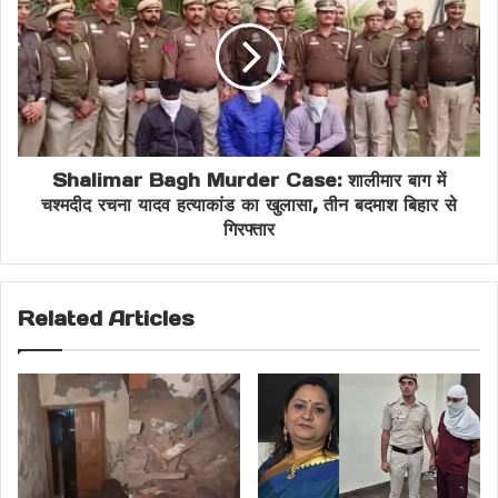
Share this:
Facebook
X
Abhay Verma case
Shalimar Bagh Murder Case: शालीमार बाग में
चश्मदीद रचना यादव हत्याकांड का खुलासा, तीन बदमाश बिहार से
assault with weapon Delhi
गिरफ्तार
crime video Delhi
Delhi assault case
Delhi assault investigation
Related Articles
Delhi BJP MLA news
Delhi Breaking News
Delhi Crime News
Delhi criminal attack
Delhi Law and Order