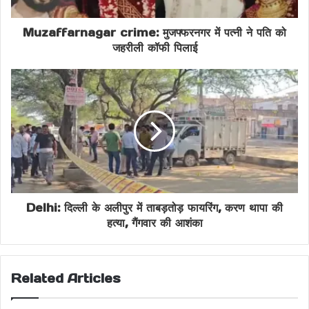
: DelhiPoliceEncounter
AkashJhaMonu
Muzaffarnagar crime: मुजफ्फरनगर में पत्नी ने पति को
ArmedRobbery
ConstableShot
जहरीली कॉफी पिलाई
CrimeInDelhi
CriminalsArrested
DelhiCrime
DelhiLawAndOrder
DelhiPoliceAction
LoadedPistol
NightShootout
PoliceChase
PoliceFiring
PoliceInvestigation
Delhi: दिल्ली के अलीपुर में ताबड़तोड़ फायरिंग, करण थापा की
SultanpuriCase
TilakNagarShootout
हत्या, गैंगवार की आशंका
VikasPuriEncounter
WantedCriminal
Related Articles