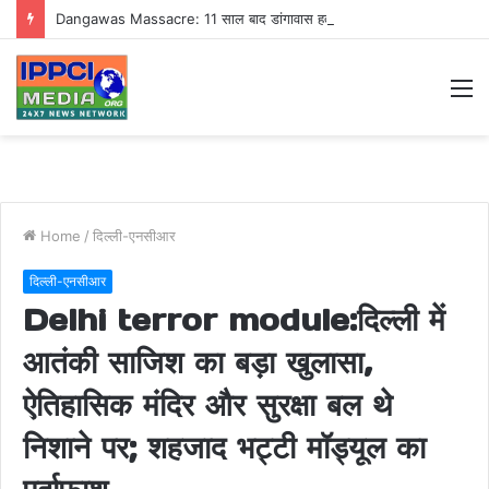
Dangawas Massacre: 11 साल बाद डांगावास हत्याकांड में बड़ा फैसला, एससी-एसटी कोर्ट ने सभी 40 आरोपियों को किया बाइज्जत बरी
M
Home
/
दिल्ली-एनसीआर
दिल्ली-एनसीआर
Delhi terror module:दिल्ली में
आतंकी साजिश का बड़ा खुलासा,
ऐतिहासिक मंदिर और सुरक्षा बल थे
निशाने पर; शहजाद भट्टी मॉड्यूल का