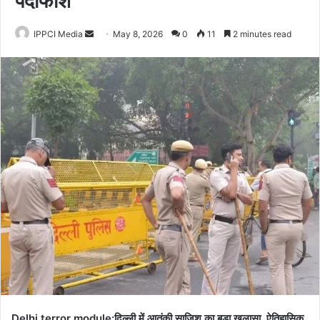
पर्दाफाश
Send
IPPCI Media
May 8, 2026
0
11
2 minutes read
an
email
Delhi terror module:दिल्ली में आतंकी साजिश का बड़ा खुलासा, ऐतिहासिक