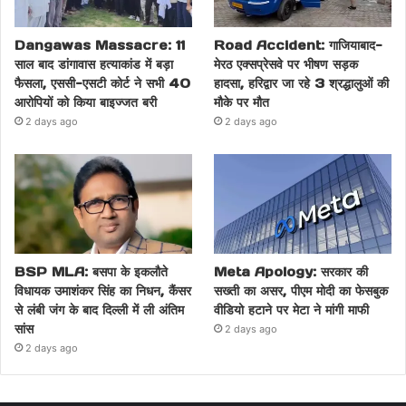
Dangawas Massacre: 11
Road Accident: गाजियाबाद-
साल बाद डांगावास हत्याकांड में बड़ा
मेरठ एक्सप्रेसवे पर भीषण सड़क
फैसला, एससी-एसटी कोर्ट ने सभी 40
हादसा, हरिद्वार जा रहे 3 श्रद्धालुओं की
आरोपियों को किया बाइज्जत बरी
मौके पर मौत
2 days ago
2 days ago
BSP MLA: बसपा के इकलौते
Meta Apology: सरकार की
विधायक उमाशंकर सिंह का निधन, कैंसर
सख्ती का असर, पीएम मोदी का फेसबुक
से लंबी जंग के बाद दिल्ली में ली अंतिम
वीडियो हटाने पर मेटा ने मांगी माफी
सांस
2 days ago
2 days ago