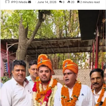
Send
IPPCI Media
June 14, 2026
0
20
2 minutes read
an
email