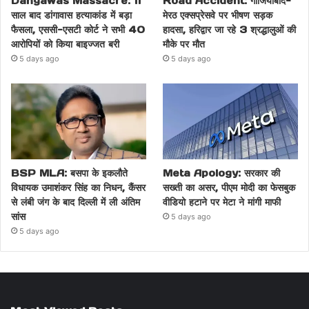
Dangawas Massacre: 11
Road Accident: गाजियाबाद-
साल बाद डांगावास हत्याकांड में बड़ा
मेरठ एक्सप्रेसवे पर भीषण सड़क
फैसला, एससी-एसटी कोर्ट ने सभी 40
हादसा, हरिद्वार जा रहे 3 श्रद्धालुओं की
आरोपियों को किया बाइज्जत बरी
मौके पर मौत
5 days ago
5 days ago
BSP MLA: बसपा के इकलौते
Meta Apology: सरकार की
विधायक उमाशंकर सिंह का निधन, कैंसर
सख्ती का असर, पीएम मोदी का फेसबुक
से लंबी जंग के बाद दिल्ली में ली अंतिम
वीडियो हटाने पर मेटा ने मांगी माफी
सांस
5 days ago
5 days ago