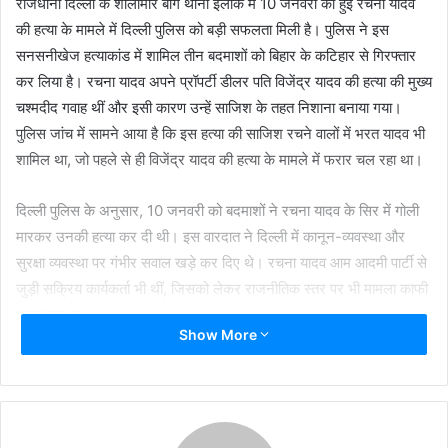
राजधानी दिल्ली के शालीमार बाग थाना इलाके में 10 जनवरी को हुई रचना यादव
की हत्या के मामले में दिल्ली पुलिस को बड़ी सफलता मिली है। पुलिस ने इस
सनसनीखेज हत्याकांड में शामिल तीन बदमाशों को बिहार के कटिहार से गिरफ्तार
कर लिया है। रचना यादव अपने प्रॉपर्टी डीलर पति विजेंद्र यादव की हत्या की मुख्य
चश्मदीद गवाह थीं और इसी कारण उन्हें साजिश के तहत निशाना बनाया गया।
पुलिस जांच में सामने आया है कि इस हत्या की साजिश रचने वालों में भरत यादव भी
शामिल था, जो पहले से ही विजेंद्र यादव की हत्या के मामले में फरार चल रहा था।
दिल्ली पुलिस के अनुसार, 10 जनवरी को बदमाशों ने रचना यादव के सिर में गोली
मारकर उनकी हत्या कर दी थी। इस वारदात ने दिल्ली में कानून-व्यवस्था और
सुरक्षा व्यवस्था पर गंभीर सवाल खड़े कर दिए थे। रचना यादव आम आदमी पार्टी से
जुड़ी सक्रिय कार्यकर्ता भी थीं, जिसको लेकर राजनीतिक स्तर पर भी मामला काफी
गरमा गया था।
Show More
पुलिस अधिकारी ने बताया कि गिरफ्तार आरोपियों की पहचान भरत यादव, निखिल
और सुमित के रूप में हुई है। साल 2023 में रचना यादव के पति विजेंद्र यादव की
प्रॉपर्टी विवाद को लेकर गोली मारकर हत्या कर दी गई थी। उस मामले में रचना
यादव मुख्य चश्मदीद गवाह थीं। पुलिस ने उस वक्त पांच आरोपियों को गिरफ्तार