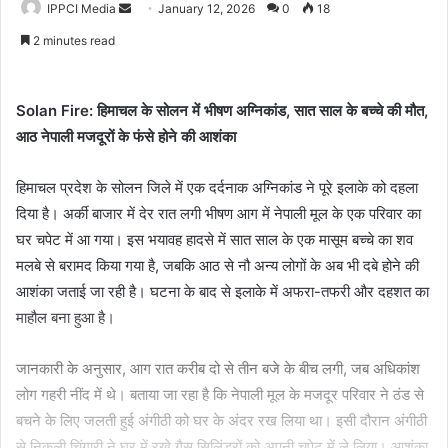
Send
IPPCI Media
January 12, 2026
0
18
an
2 minutes read
email
Solan Fire: हिमाचल के सोलन में भीषण अग्निकांड, सात साल के बच्चे की मौत,
आठ नेपाली मजदूरों के फंसे होने की आशंका
हिमाचल प्रदेश के सोलन जिले में एक दर्दनाक अग्निकांड ने पूरे इलाके को दहला
दिया है। अर्की बाजार में देर रात लगी भीषण आग में नेपाली मूल के एक परिवार का
घर चपेट में आ गया। इस भयावह हादसे में सात साल के एक मासूम बच्चे का शव
मलबे से बरामद किया गया है, जबकि आठ से नौ अन्य लोगों के अब भी दबे होने की
आशंका जताई जा रही है। घटना के बाद से इलाके में अफरा-तफरी और दहशत का
माहौल बना हुआ है।
जानकारी के अनुसार, आग रात करीब दो से तीन बजे के बीच लगी, जब अधिकांश
लोग गहरी नींद में थे। बताया जा रहा है कि नेपाली मूल के मजदूर परिवार ने ठंड से
बचने के लिए जलती हुई अंगीठी को घर के अंदर रख लिया था। इसी दौरान अंगीठी
से निकली चिंगारी ने घर में रखे गैस सिलिंडरों को अपनी चपेट में ले लिया। आशंका