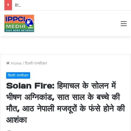
BSP MLA: बसपा के इकलौते विधायक उमाशंकर सिंह का निधन, कैंसर से लंबी जंग के बाद दिल्ली में ली अंतिम सांस
M
Home
/
दिल्ली-एनसीआर
दिल्ली-एनसीआर
Solan Fire: हिमाचल के सोलन में
भीषण अग्निकांड, सात साल के बच्चे की
मौत, आठ नेपाली मजदूरों के फंसे होने की
आशंका