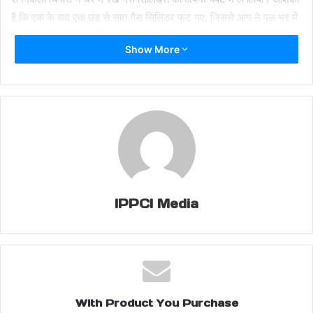
है कि एक के बाद एक छह से सात गैस सिलिंडर फट गए, जिससे आग ने पल भर में
विकराल रूप धारण कर लिया। विस्फोटों की तेज आवाज से पूरा इलाका थर्रा उठा
Show More
और आसपास के लोग सहम गए।
आग की सूचना मिलते ही प्रशासन, दमकल विभाग, पुलिस, एनडीआरएफ और
एसडीआरएफ की टीमें तत्काल मौके पर पहुंचीं। दमकल कर्मियों ने कई घंटों की
कड़ी मशक्कत के बाद आग पर काबू पाया, लेकिन तब तक मकान पूरी तरह जलकर
मलबे में तब्दील हो चुका था। राहत और बचाव कार्य के दौरान मलबे से कुछ मानव
अवशेष भी मिलने की सूचना है, जिससे मृतकों की संख्या बढ़ने की आशंका जताई जा
रही है।
IPPCI Media
घटना स्थल पर दो जेसीबी मशीनों की मदद से मलबा हटाया जा रहा है ताकि दबे हुए
लोगों को जल्द से जल्द निकाला जा सके। अब तक एक मजदूर के सात वर्षीय बच्चे
का शव बरामद किया गया है, जबकि आठ नेपाली मजदूरों के मलबे में दबे होने की
आशंका बनी हुई है। प्रशासन ने आसपास के क्षेत्र को सील कर दिया है और राहत
कार्य लगातार जारी है।
With Product You Purchase