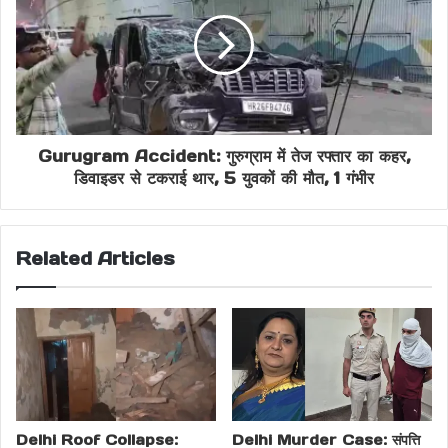
Custodial Interrogation Order
Delhi Court Big Decision
Delhi Crime News
Delhi Police Action
Fake Passport Swami Case
Gurugram Accident: गुरुग्राम में तेज रफ्तार का कहर,
डिवाइडर से टकराई थार, 5 युवकों की मौत, 1 गंभीर
Financial Scam Delhi
Fraud Case Delhi
Parthasarathi Alias Case
Related Articles
Patiala House Court Order
Sringeri Mutt Fraud
Swami Chaitanyananda Arrest
Swami Chaitanyananda News
Delhi Roof Collapse:
Delhi Murder Case: संपत्ति