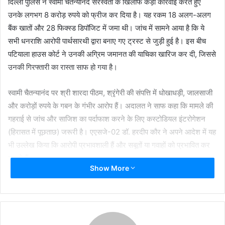
दिल्ली पुलिस ने स्वामी चैतन्यानंद सरस्वती के खिलाफ कड़ी कार्रवाई करते हुए
उनके लगभग 8 करोड़ रुपये को फ्रीज कर दिया है। यह रकम 18 अलग-अलग
बैंक खातों और 28 फिक्स्ड डिपॉजिट में जमा थी। जांच में सामने आया है कि ये
सभी धनराशि आरोपी पार्थसारथी द्वारा बनाए गए ट्रस्ट से जुड़ी हुई है। इस बीच
पटियाला हाउस कोर्ट ने उनकी अग्रिम जमानत की याचिका खारिज कर दी, जिससे
उनकी गिरफ्तारी का रास्ता साफ हो गया है।
स्वामी चैतन्यानंद पर श्री शारदा पीठम, श्रृंगेरी की संपत्ति में धोखाधड़ी, जालसाजी
और करोड़ों रुपये के गबन के गंभीर आरोप हैं। अदालत ने साफ कहा कि मामले की
गहराई से जांच और साजिश का पर्दाफाश करने के लिए कस्टोडियल इंटरोगेशन
(हिरासत में पूछताछ) जरूरी है। एएसजे-02 डॉ. हरदीप कौर ने अपने आदेश में यह
भी उल्लेख किया कि आरोपी प्रभावशाली हैं और सबूतों या गवाहों को प्रभावित कर
सकते हैं।
Show More
FIR और आरोपों का ब्योरा
यह मामला FIR नंबर 320/2025 के तहत वसंत कुंज (उत्तर) थाने में दर्ज हुआ।
शिकायतकर्ता पी.ए. मुरली ने आरोप लगाया कि स्वामी ने श्री शारदा इंस्टीट्यूट ऑफ