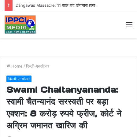
Dangawas Massacre: 11 साल बाद डांगावास हत्याकांड में बड़ा फैसला, एससी-एसटी कोर्ट ने सभी 40 आरोपियों को किया बाइज्जत बरी
M
Home
/
दिल्ली-एनसीआर
दिल्ली-एनसीआर
Swami Chaitanyananda:
स्वामी चैतन्यानंद सरस्वती पर बड़ा
एक्शन: 8 करोड़ रुपये फ्रीज, कोर्ट ने
अग्रिम जमानत खारिज की