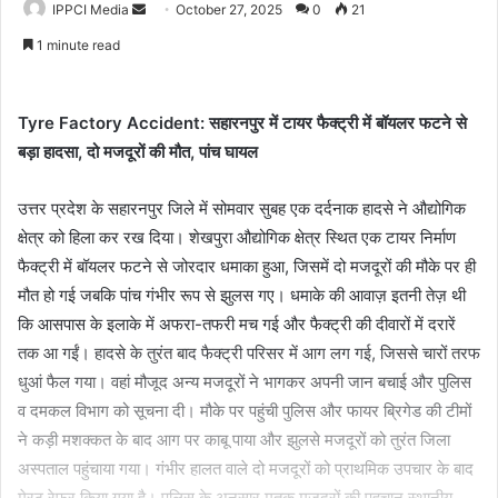
Send
IPPCI Media
October 27, 2025
0
21
an
1 minute read
email
Tyre Factory Accident: सहारनपुर में टायर फैक्ट्री में बॉयलर फटने से
बड़ा हादसा, दो मजदूरों की मौत, पांच घायल
उत्तर प्रदेश के सहारनपुर जिले में सोमवार सुबह एक दर्दनाक हादसे ने औद्योगिक
क्षेत्र को हिला कर रख दिया। शेखपुरा औद्योगिक क्षेत्र स्थित एक टायर निर्माण
फैक्ट्री में बॉयलर फटने से जोरदार धमाका हुआ, जिसमें दो मजदूरों की मौके पर ही
मौत हो गई जबकि पांच गंभीर रूप से झुलस गए। धमाके की आवाज़ इतनी तेज़ थी
कि आसपास के इलाके में अफरा-तफरी मच गई और फैक्ट्री की दीवारों में दरारें
तक आ गईं। हादसे के तुरंत बाद फैक्ट्री परिसर में आग लग गई, जिससे चारों तरफ
धुआं फैल गया। वहां मौजूद अन्य मजदूरों ने भागकर अपनी जान बचाई और पुलिस
व दमकल विभाग को सूचना दी। मौके पर पहुंची पुलिस और फायर ब्रिगेड की टीमों
ने कड़ी मशक्कत के बाद आग पर काबू पाया और झुलसे मजदूरों को तुरंत जिला
अस्पताल पहुंचाया गया। गंभीर हालत वाले दो मजदूरों को प्राथमिक उपचार के बाद
मेरठ रेफर किया गया है। पुलिस के अनुसार मृतक मजदूरों की पहचान स्थानीय