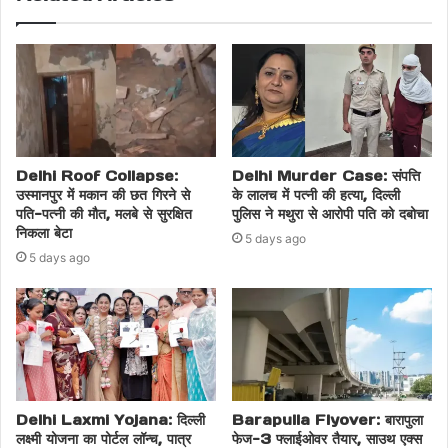
Delhi Roof Collapse:
Delhi Murder Case: संपत्ति
उस्मानपुर में मकान की छत गिरने से
के लालच में पत्नी की हत्या, दिल्ली
पति-पत्नी की मौत, मलबे से सुरक्षित
पुलिस ने मथुरा से आरोपी पति को दबोचा
निकला बेटा
5 days ago
5 days ago
Delhi Laxmi Yojana: दिल्ली
Barapulla Flyover: बारापुला
लक्ष्मी योजना का पोर्टल लॉन्च, पात्र
फेज-3 फ्लाईओवर तैयार, साउथ एक्स