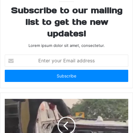
Subscribe to our mailing
Boiler Explosion
Factory Fire
list to get the new
Fire Department Action
Industrial Mishap
updates!
Injured Workers
Saharanpur Blast
Lorem ipsum dolor sit amet, consectetur.
Saharanpur News
Enter
your
Sheikhpura Industrial Area
Email
address
Tyre Factory Accident
UP Police Investigation
Uttar Pradesh Accident
Worker Deaths