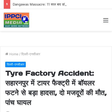
Dangawas Massacre: 11 साल बाद डांगावास हत्याकांड में बड़ा फैसला, एससी-एसटी कोर्ट ने सभी 40 आरोपियों को किया बाइज्जत बरी
M
Home
/
दिल्ली-एनसीआर
दिल्ली-एनसीआर
Tyre Factory Accident:
सहारनपुर में टायर फैक्ट्री में बॉयलर
फटने से बड़ा हादसा, दो मजदूरों की मौत,
पांच घायल