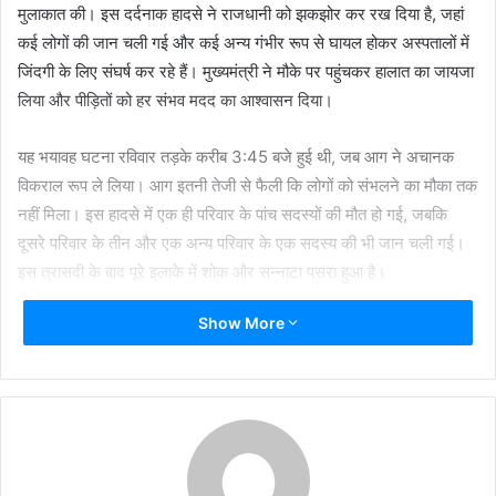
मुलाकात की। इस दर्दनाक हादसे ने राजधानी को झकझोर कर रख दिया है, जहां
कई लोगों की जान चली गई और कई अन्य गंभीर रूप से घायल होकर अस्पतालों में
जिंदगी के लिए संघर्ष कर रहे हैं। मुख्यमंत्री ने मौके पर पहुंचकर हालात का जायजा
लिया और पीड़ितों को हर संभव मदद का आश्वासन दिया।
यह भयावह घटना रविवार तड़के करीब 3:45 बजे हुई थी, जब आग ने अचानक
विकराल रूप ले लिया। आग इतनी तेजी से फैली कि लोगों को संभलने का मौका तक
नहीं मिला। इस हादसे में एक ही परिवार के पांच सदस्यों की मौत हो गई, जबकि
दूसरे परिवार के तीन और एक अन्य परिवार के एक सदस्य की भी जान चली गई।
इस त्रासदी के बाद पूरे इलाके में शोक और सन्नाटा पसरा हुआ है।
Show More
मुख्यमंत्री के दौरे के दौरान स्थानीय विधायक Sanjay Goyal, पार्षद Pankaj
Luthra समेत जिला प्रशासन के कई अधिकारी मौजूद रहे। अधिकारियों ने
मुख्यमंत्री को राहत और बचाव कार्यों की जानकारी दी, जबकि पीड़ित परिवारों ने
अपने दुख और समस्याएं साझा कीं। इस दौरान माहौल बेहद भावुक रहा और हर
कोई इस दर्दनाक घटना से आहत नजर आया।