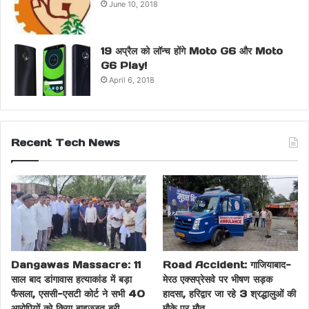
June 10, 2018
19 अप्रैल को लॉन्च होंगे Moto G6 और Moto
G6 Play!
April 6, 2018
Recent Tech News
Dangawas Massacre: 11
Road Accident: गाजियाबाद-
साल बाद डांगावास हत्याकांड में बड़ा
मेरठ एक्सप्रेसवे पर भीषण सड़क
फैसला, एससी-एसटी कोर्ट ने सभी 40
हादसा, हरिद्वार जा रहे 3 श्रद्धालुओं की
आरोपियों को किया बाइज्जत बरी
मौके पर मौत