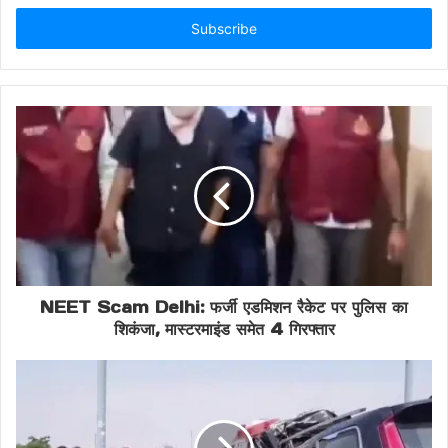
Email
address
इस दर्दनाक हादसे ने एक बार फिर राजधानी में फायर सेफ्टी को लेकर गंभीर सवाल
खड़े कर दिए हैं। घनी आबादी वाले इलाकों में सुरक्षा मानकों की अनदेखी किस तरह
जानलेवा साबित हो सकती है, यह घटना उसका ताजा उदाहरण है। विशेषज्ञों का
मानना है कि भविष्य में ऐसी घटनाओं को रोकने के लिए सख्त नियमों का पालन और
नियमित निरीक्षण बेहद जरूरी है।
Share this:
Facebook
X
NEET Scam Delhi: फर्जी एडमिशन रैकेट पर पुलिस का
शिकंजा, मास्टरमाइंड समेत 4 गिरफ्तार
Breaking News Delhi
cm rekha gupta visit
Delhi Fire Tragedy