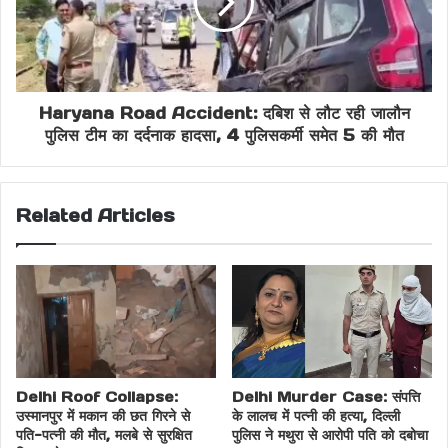
delhi fire update
delhi government relief
Fire Safety India
fire victims support
hospital treatment news
Haryana Road Accident: दबिश से लौट रही जालौन
पुलिस टीम का दर्दनाक हादसा, 4 पुलिसकर्मी समेत 5 की मौत
india tragedy news
latest Delhi incident
Shahdara Fire News
vivek vihar fire case
Related Articles
Delhi Roof Collapse:
Delhi Murder Case: संपत्ति
उस्मानपुर में मकान की छत गिरने से
के लालच में पत्नी की हत्या, दिल्ली
पति-पत्नी की मौत, मलबे से सुरक्षित
पुलिस ने मथुरा से आरोपी पति को दबोचा