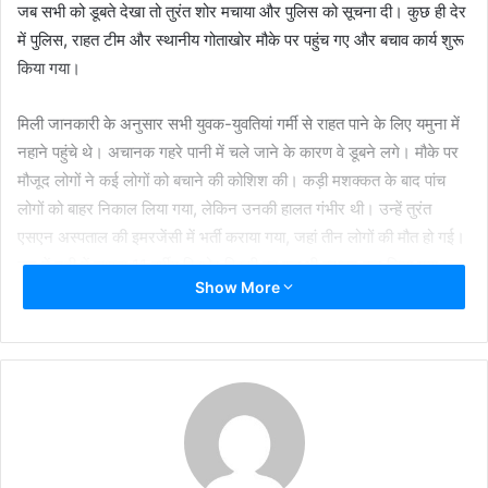
जब सभी को डूबते देखा तो तुरंत शोर मचाया और पुलिस को सूचना दी। कुछ ही देर
में पुलिस, राहत टीम और स्थानीय गोताखोर मौके पर पहुंच गए और बचाव कार्य शुरू
किया गया।
मिली जानकारी के अनुसार सभी युवक-युवतियां गर्मी से राहत पाने के लिए यमुना में
नहाने पहुंचे थे। अचानक गहरे पानी में चले जाने के कारण वे डूबने लगे। मौके पर
मौजूद लोगों ने कई लोगों को बचाने की कोशिश की। कड़ी मशक्कत के बाद पांच
लोगों को बाहर निकाल लिया गया, लेकिन उनकी हालत गंभीर थी। उन्हें तुरंत
एसएन अस्पताल की इमरजेंसी में भर्ती कराया गया, जहां तीन लोगों की मौत हो गई।
बाद में नदी में लापता 11 वर्षीय किशोर विक्की का शव भी बरामद कर लिया गया।
Show More
डीसीपी सिटी सैय्यद अली अब्बास ने बताया कि मृतकों में कान्हा, महक, रिया और
विक्की शामिल हैं। पुलिस ने बताया कि घटना की जानकारी मिलते ही राहत और
बचाव कार्य तेज कर दिया गया था। लगभग दो घंटे तक गोताखोर नदी में तलाश
करते रहे, जिसके बाद विक्की का शव बाहर निकाला जा सका।
घटना के बाद मृतकों के परिवारों में चीख-पुकार मच गई। अस्पताल में परिजनों का