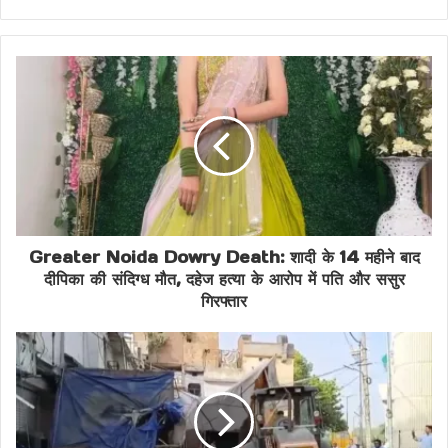
Share this:
Facebook
X
Bahraich Accident News
Bahraich Breaking News
Bahraich Latest News
Bus Car Collision
Greater Noida Dowry Death: शादी के 14 महीने बाद
Car crash news
India road accident
दीपिका की संदिग्ध मौत, दहेज हत्या के आरोप में पति और ससुर
गिरफ्तार
Nanpara Bahraich Road
Roadways Bus Accident
Traffic Accident India
UP Hindi News
UP Road Accident
Uttar Pradesh News