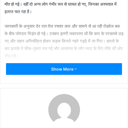
मौत हो गई। वहीं दो अन्य लोग गंभीर रूप से घायल हो गए, जिनका अस्पताल में
इलाज चल रहा है।
जानकारी के अनुसार देर रात तेज रफ्तार कार और सामने से आ रही रोडवेज बस
के बीच जोरदार भिड़ंत हो गई। टक्कर इतनी जबरदस्त थी कि कार के परखच्चे उड़
गए और वाहन अनियंत्रित होकर सड़क किनारे गहरे गड्ढे में जा गिरा। हादसे के
बाद इलाके में चीख-पुकार मच गई और आसपास के लोग मदद के लिए मौके की ओर
दौड़ पड़े।
Show More
स्थानीय लोगों ने तुरंत पुलिस और एंबुलेंस को सूचना दी। घटना की जानकारी
मिलते ही मटेरा थाना पुलिस मौके पर पहुंची और ग्रामीणों की मदद से रेस्क्यू
ऑपरेशन शुरू किया गया। कार में फंसे लोगों को बाहर निकाला गया, लेकिन तब
तक चार लोगों की मौत हो चुकी थी।
गंभीर रूप से घायल दो लोगों को एंबुलेंस की मदद से मेडिकल कॉलेज भेजा गया,
जहां उनका इलाज जारी है। डॉक्टरों के अनुसार दोनों की हालत बेहद नाजुक बनी
हुई है।