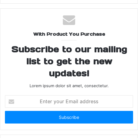
Border Intrusion Attempt
With Product You Purchase
Border Intrusion Prevention
Subscribe to our mailing
Border Patrol Success
list to get the new
Border Surveillance
BSF Arrest
updates!
BSF Gujarat Operations
Lorem ipsum dolor sit amet, consectetur.
BSF Interrogation
BSF Security Measures
Enter
BSF Vigilance
Cross Border Security
your
Email
Cross Border Tension
address
Gujarat Border Alert