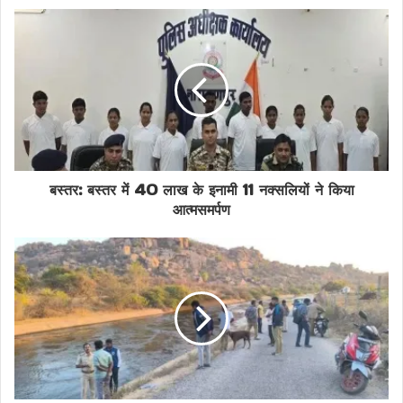
Gujarat Kutch Border
Harami Nala Infiltration
Illegal Border Crossing
Illegal Entry India
India Pakistan Border
Indian Border Security
बस्तर: बस्तर में 40 लाख के इनामी 11 नक्सलियों ने किया
Infiltration Prevention
आत्मसमर्पण
Kutch International Border
National Security Alert
Pakistan Intruder Caught
Pakistani Citizen Babbu Ali
Pakistani Infiltration Attempt