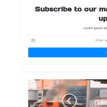
Subscribe to our mai
up
Lorem ipsum dol
Enter
your
Email
address