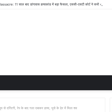
े दरिंदगी, रेप के बाद गला दबाकर हत्या, भूसे के ढेर में मिला शव