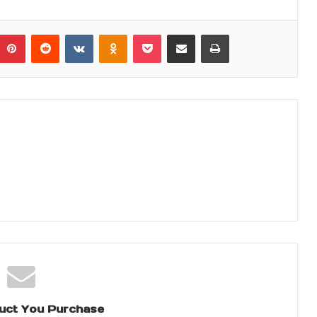
umblr
Pinterest
Reddit
VKontakte
Odnoklassniki
Pocket
Share via Email
Print
uct You Purchase