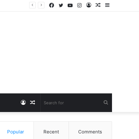
Facebook
Twitter
YouTube
Instagram
Log
Random
Sidebar
Dangawas Massacre: 11 साल बाद डांगावास हत्याकांड में बड़ा फैसला, एससी-एसटी कोर्ट ने सभी 40 आरोपियों को किया बाइज्जत बरी
In
Article
Log
Random
Search
In
Article
for
Popular
Recent
Comments