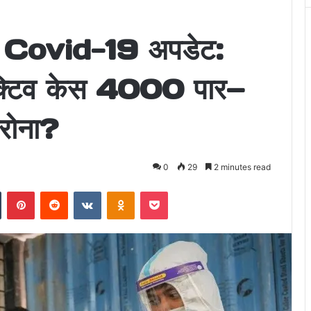
ं Covid-19 अपडेट:
, एक्टिव केस 4000 पार—
ोरोना?
0
29
2 minutes read
n
Tumblr
Pinterest
Reddit
VKontakte
Odnoklassniki
Pocket