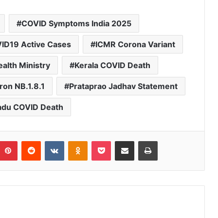
COVID Symptoms India 2025
ID19 Active Cases
ICMR Corona Variant
ealth Ministry
Kerala COVID Death
on NB.1.8.1
Prataprao Jadhav Statement
adu COVID Death
umblr
Pinterest
Reddit
VKontakte
Odnoklassniki
Pocket
Share via Email
Print