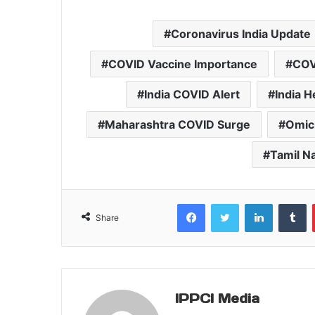
Coronavirus India Update
COVID Vaccine Importance
COV
India COVID Alert
India H
Maharashtra COVID Surge
Omicr
Tamil N
Facebook
Twitter
LinkedIn
T
Share
IPPCI Media