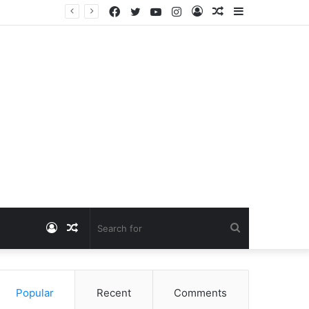
Facebook
Twitter
YouTube
Instagram
Log
Random
Sidebar
Dangawas Massacre: 11 साल बाद डांगावास हत्याकांड में बड़ा फैसला, एससी-एसटी कोर्ट ने सभी 40 आरोपियों को किया बाइज्जत बरी
In
Article
Log
Random
Search
In
Article
for
Popular
Recent
Comments