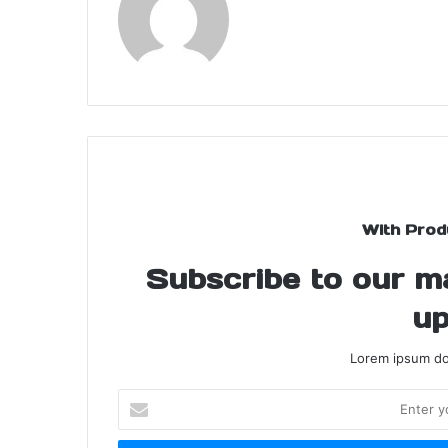
With Prod
Subscribe to our mai
up
Lorem ipsum dol
Enter
your
Email