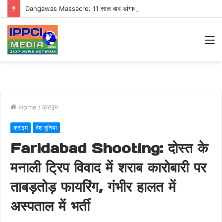
Dangawas Massacre: 11 साल बाद डांगावास हत्याकांड में बड़ा फैसला, एससी-एसटी कोर्ट ने सभी 40 आरोपियों को किया बाइज्जत बरी
M
Home
/
क्राइम
क्राइम
देश दुनिया
Faridabad Shooting: दोस्त के
मनाली ट्रिप विवाद में शराब कारोबारी पर
ताबड़तोड़ फायरिंग, गंभीर हालत में
अस्पताल में भर्ती