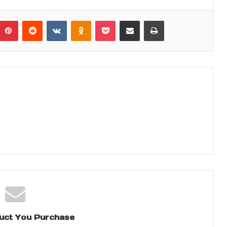
umblr
Pinterest
Reddit
VKontakte
Odnoklassniki
Pocket
Share via Email
Print
uct You Purchase