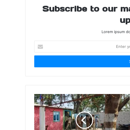
Subscribe to our mai
up
Lorem ipsum dol
Enter
your
Email
address