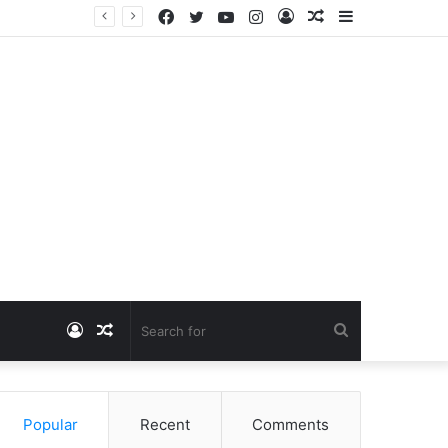
Facebook
Twitter
YouTube
Instagram
Log
Random
Sidebar
Dangawas Massacre: 11 साल बाद डांगावास हत्याकांड में बड़ा फैसला, एससी-एसटी कोर्ट ने सभी 40 आरोपियों को किया बाइज्जत बरी
In
Article
Log
Random
Search
In
Article
for
Popular
Recent
Comments