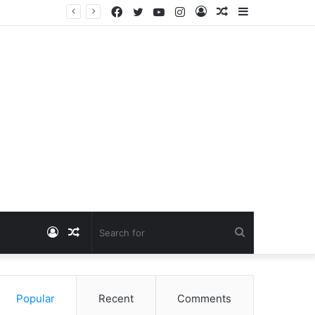
Facebook
Twitter
YouTube
Instagram
Log
Random
Sidebar
Dangawas Massacre: 11 साल बाद डांगावास हत्याकांड में बड़ा फैसला, एससी-एसटी कोर्ट ने सभी 40 आरोपियों को किया बाइज्जत बरी
In
Article
Log
Random
Search
In
Article
for
Popular
Recent
Comments