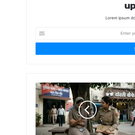
up
Lorem ipsum dol
Enter
your
Email
address