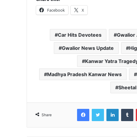
Facebook
X
Car Hits Devotees
Gwalior
Gwalior News Update
Hig
Kanwar Yatra Traged
Madhya Pradesh Kanwar News
Sheetal
Facebook
Twitter
LinkedIn
T
Share