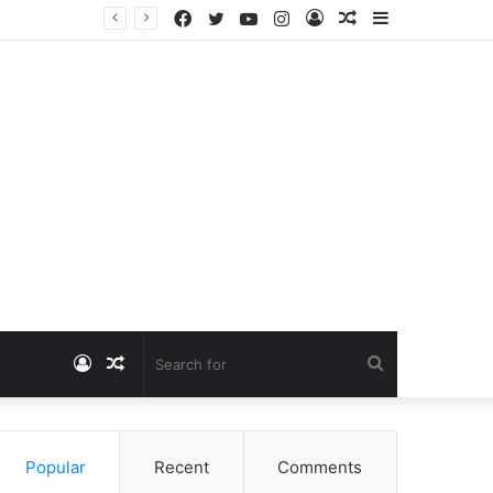
Facebook
Twitter
YouTube
Instagram
Log
Random
Sidebar
Dangawas Massacre: 11 साल बाद डांगावास हत्याकांड में बड़ा फैसला, एससी-एसटी कोर्ट ने सभी 40 आरोपियों को किया बाइज्जत बरी
In
Article
Log
Random
Search
In
Article
for
Popular
Recent
Comments