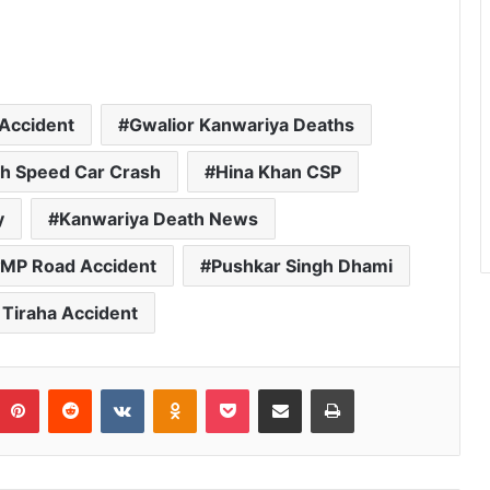
 Accident
Gwalior Kanwariya Deaths
h Speed Car Crash
Hina Khan CSP
y
Kanwariya Death News
MP Road Accident
Pushkar Singh Dhami
 Tiraha Accident
umblr
Pinterest
Reddit
VKontakte
Odnoklassniki
Pocket
Share via Email
Print