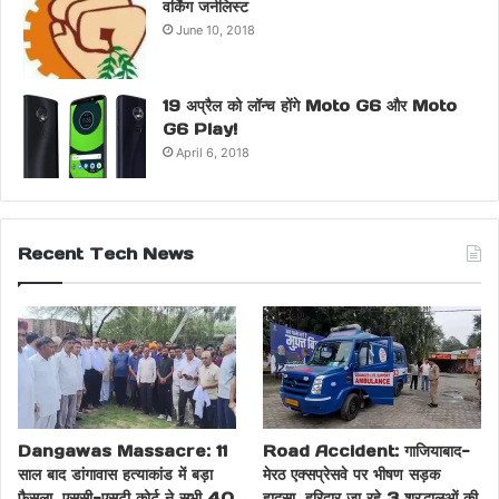
वर्किंग जर्नलिस्ट
June 10, 2018
19 अप्रैल को लॉन्च होंगे Moto G6 और Moto
G6 Play!
April 6, 2018
Recent Tech News
Dangawas Massacre: 11
Road Accident: गाजियाबाद-
साल बाद डांगावास हत्याकांड में बड़ा
मेरठ एक्सप्रेसवे पर भीषण सड़क
फैसला, एससी-एसटी कोर्ट ने सभी 40
हादसा, हरिद्वार जा रहे 3 श्रद्धालुओं की