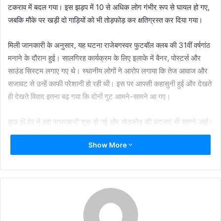
टकराव में बदल गया। इस झड़प में 10 से अधिक लोग गंभीर रूप से घायल हो गए,
जबकि मौके पर खड़ी दो गाड़ियों को भी तोड़फोड़ कर क्षतिग्रस्त कर दिया गया।
मिली जानकारी के अनुसार, यह घटना राजेबगस्वर फुटबॉल क्लब की 31वीं वर्षगांठ
मनाने के दौरान हुई। सालगिरह कार्यक्रम के लिए इलाके में बैनर, पोस्टर्स और
साउंड सिस्टम लगाए गए थे। स्थानीय लोगों ने आरोप लगाया कि तेज आवाज और
सजावट से उन्हें काफी परेशानी हो रही थी। इस पर आपसी कहासुनी हुई और देखते
ही देखते विवाद इतना बढ़ गया कि दोनों गुट आमने-सामने आ गए।
कुछ ही देर में वहां पत्थरबाजी शुरू हो गई और तोड़फोड़ की घटनाएं भी सामने आईं।
स्थिति बेकाबू होती देख पुलिस को सूचना दी गई। मौके पर भारी पुलिस बल भेजा
Show More
गया। करीब 200 से अधिक पुलिसकर्मियों की तैनाती के बाद हालात पर काबू पाया
जा सका।
अधिकारियों का कहना है कि यह झगड़ा आपसी गलतफहमी और विवाद के चलते
हुआ। फिलहाल घायलों को नजदीकी अस्पताल में भर्ती कराया गया है और उनकी
हालत पर नजर रखी जा रही है। पुलिस ने घटनास्थल पर शांति व्यवस्था बहाल कर