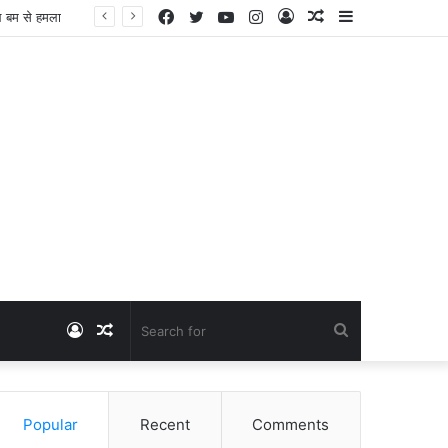
Facebook
Twitter
YouTube
Instagram
Log
Random
Sidebar
Dangawas Massacre: 11 साल बाद डांगावास हत्याकांड में बड़ा फैसला, एससी-एसटी कोर्ट ने सभी 40 आरोपियों को किया बाइज्जत बरी
In
Article
Log
Random
Search
In
Article
for
Popular
Recent
Comments