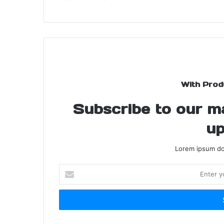
With Prod
Subscribe to our mai
up
Lorem ipsum dol
Enter
your
Email
address