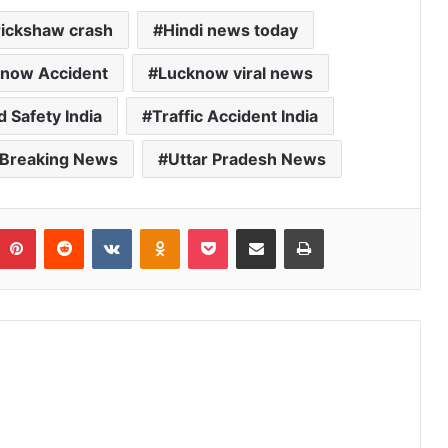
rickshaw crash
Hindi news today
now Accident
Lucknow viral news
 Safety India
Traffic Accident India
 Breaking News
Uttar Pradesh News
umblr
Pinterest
Reddit
VKontakte
Odnoklassniki
Pocket
Share via Email
Print