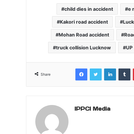
child dies in accident
e 
Kakori road accident
Luck
Mohan Road accident
Road
truck collision Lucknow
UP
Facebook
Twitter
LinkedIn
T
Share
IPPCI Media