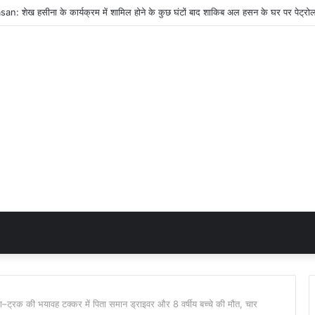
रक की भयावह टक्कर में पिता समान ड्राइवर और 8 वर्षीय बच्चे की मौत, चार