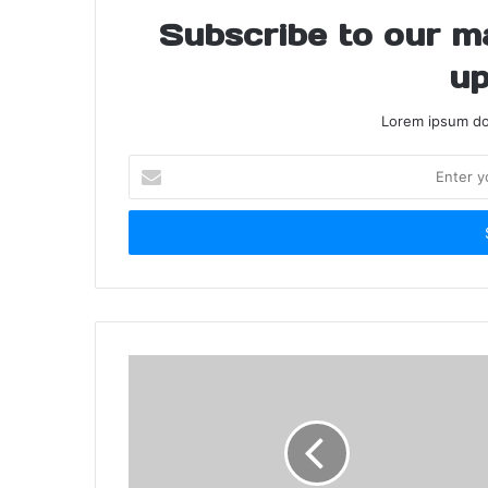
Subscribe to our mai
up
Lorem ipsum dol
Enter
your
Email
address