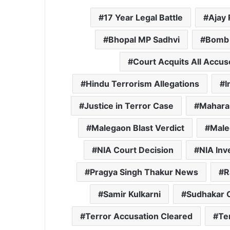
17 Year Legal Battle
Ajay 
Bhopal MP Sadhvi
Bomb 
Court Acquits All Accu
Hindu Terrorism Allegations
I
Justice in Terror Case
Mahara
Malegaon Blast Verdict
Male
NIA Court Decision
NIA Inv
Pragya Singh Thakur News
R
Samir Kulkarni
Sudhakar 
Terror Accusation Cleared
Te