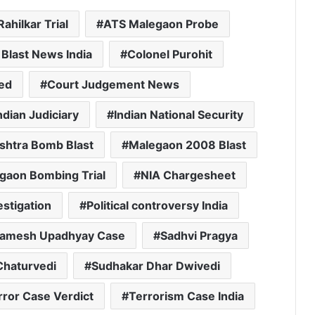
Rahilkar Trial
ATS Malegaon Probe
Blast News India
Colonel Purohit
sed
Court Judgement News
ndian Judiciary
Indian National Security
shtra Bomb Blast
Malegaon 2008 Blast
gaon Bombing Trial
NIA Chargesheet
estigation
Political controversy India
amesh Upadhyay Case
Sadhvi Pragya
Chaturvedi
Sudhakar Dhar Dwivedi
rror Case Verdict
Terrorism Case India