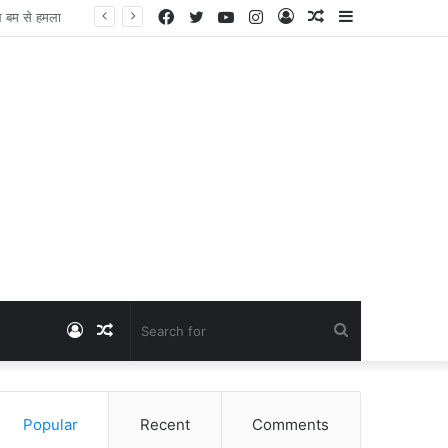
Facebook
Twitter
YouTube
Instagram
Log
Random
Sidebar
Dangawas Massacre: 11 साल बाद डांगावास हत्याकांड में बड़ा फैसला, एससी-एसटी कोर्ट ने सभी 40 आरोपियों को किया बाइज्जत बरी
In
Article
Log
Random
Search
In
Article
for
Popular
Recent
Comments