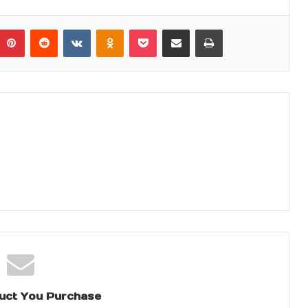
umblr
Pinterest
Reddit
VKontakte
Odnoklassniki
Pocket
Share via Email
Print
uct You Purchase