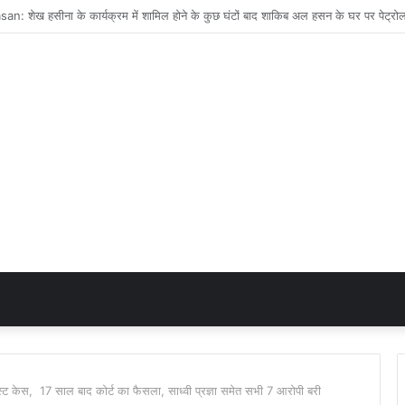
 केस, 17 साल बाद कोर्ट का फैसला, साध्वी प्रज्ञा समेत सभी 7 आरोपी बरी