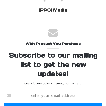
जांच जारी है। शुरुआती जांच में यह सामने आया है कि यह हत्या व्यक्तिगत शक और
घरेलू विवाद का परिणाम है।
IPPCI Media
इस घटना के बाद इलाके में दहशत का माहौल है। स्थानीय लोगों का कहना है कि
इस तरह की हिंसक घटनाएं चिंता बढ़ाने वाली हैं। सोशल मीडिया पर भी लोग इस
वारदात की कड़ी निंदा कर रहे हैं।
With Product You Purchase
फिलहाल पुलिस आरोपी से पूछताछ कर रही है और आगे की कानूनी कार्रवाई की जा
रही है। मामले में चार्जशीट और फॉरेंसिक जांच भी जल्द पूरी की जाएगी।
Subscribe to our mailing
list to get the new
updates!
Share this:
Facebook
X
Lorem ipsum dolor sit amet, consectetur.
Enter
your
brutal killing case
Crime News Hindi
Email