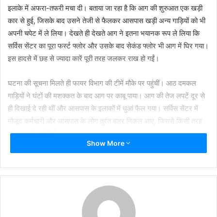
इलाके में अफरा-तफरी मचा दी। बताया जा रहा है कि आग की शुरुआत एक खड़ी
कार से हुई, जिसके बाद उसने तेजी से फैलकर आसपास खड़ी अन्य गाड़ियों को भी
अपनी चपेट में ले लिया। देखते ही देखते आग ने इतना भयानक रूप ले लिया कि
सर्विस सेंटर का पूरा फर्स्ट फ्लोर और उसके बाद सेकंड फ्लोर भी आग में घिर गया।
इस हादसे में छह से ज्यादा कारें पूरी तरह जलकर राख हो गईं।
घटना की सूचना मिलते ही फायर विभाग की टीमें मौके पर पहुंचीं। आठ दमकल
गाड़ियों ने घंटों की मशक्कत के बाद आग पर काबू पाया। आग की तेज लपटें दूर से
ही दिखाई दे रही थीं और आसपास के इलाकों में धुआं फैल गया। सर्विस सेंटर में
मौजूद कर्मचारी और आसपास के लोग तुरंत बाहर निकल आए, जिससे किसी तरह
की जनहानि नहीं हुई।
Show More
दमकल विभाग की प्रारंभिक जांच में शॉर्ट सर्किट को आग लगने की संभावित वजह
बताया गया है, हालांकि इसकी आधिकारिक पुष्टि अभी नहीं हो पाई है। हादसे के बाद
पुलिस और प्रशासन की टीमें घटनास्थल पर मौजूद रहीं और नुकसान का आकलन
शुरू कर दिया।