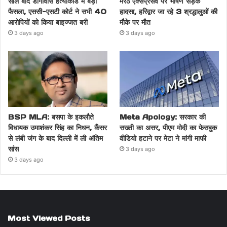
साल बाद डांगावास हत्याकांड में बड़ा
मेरठ एक्सप्रेसवे पर भीषण सड़क
फैसला, एससी-एसटी कोर्ट ने सभी 40
हादसा, हरिद्वार जा रहे 3 श्रद्धालुओं की
आरोपियों को किया बाइज्जत बरी
मौके पर मौत
3 days ago
3 days ago
BSP MLA: बसपा के इकलौते
Meta Apology: सरकार की
विधायक उमाशंकर सिंह का निधन, कैंसर
सख्ती का असर, पीएम मोदी का फेसबुक
से लंबी जंग के बाद दिल्ली में ली अंतिम
वीडियो हटाने पर मेटा ने मांगी माफी
सांस
3 days ago
3 days ago
Most Viewed Posts