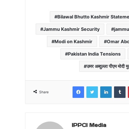
Bilawal Bhutto Kashmir Statem
Jammu Kashmir Security
jammu 
Modi on Kashmir
Omar Abd
Pakistan India Tensions
उमर अब्दुल्ला पीएम मोदी 
Facebook
Twitter
LinkedIn
T
Share
IPPCI Media