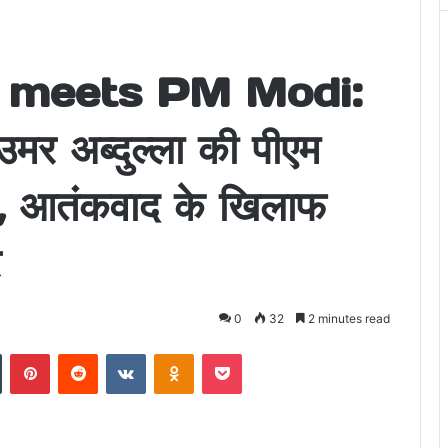
 meets PM Modi:
मर अब्दुल्ला की पीएम
त, आतंकवाद के खिलाफ
र
0
32
2 minutes read
n
Tumblr
Pinterest
Reddit
VKontakte
Odnoklassniki
Pocket