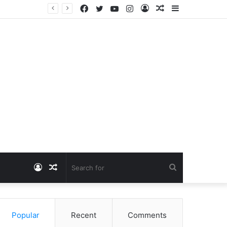
Facebook
Twitter
YouTube
Instagram
Log
Random
Sidebar
Dangawas Massacre: 11 साल बाद डांगावास हत्याकांड में बड़ा फैसला, एससी-एसटी कोर्ट ने सभी 40 आरोपियों को किया बाइज्जत बरी
In
Article
Log
Random
Search
In
Article
for
Popular
Recent
Comments