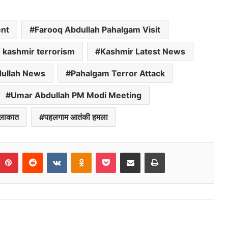
ent
Farooq Abdullah Pahalgam Visit
kashmir terrorism
Kashmir Latest News
ullah News
Pahalgam Terror Attack
Umar Abdullah PM Modi Meeting
मुलाकात
पहलगाम आतंकी हमला
umblr
Pinterest
Reddit
VKontakte
Odnoklassniki
Pocket
Share via Email
Print