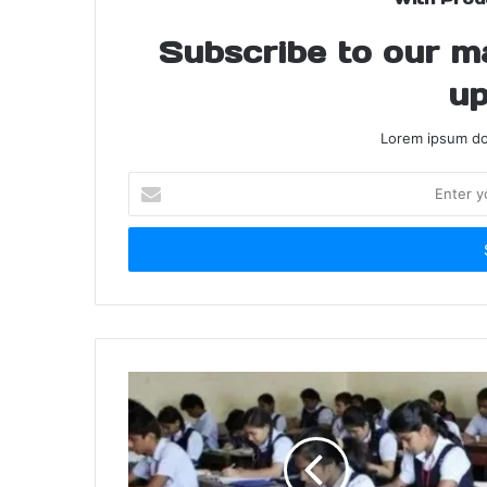
Subscribe to our mai
up
Lorem ipsum dol
Enter
your
Email
address