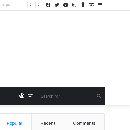
Facebook
Twitter
YouTube
Instagram
Log
Random
Sidebar
Dangawas Massacre: 11 साल बाद डांगावास हत्याकांड में बड़ा फैसला, एससी-एसटी कोर्ट ने सभी 40 आरोपियों को किया बाइज्जत बरी
In
Article
Log
Random
Search
In
Article
for
Popular
Recent
Comments