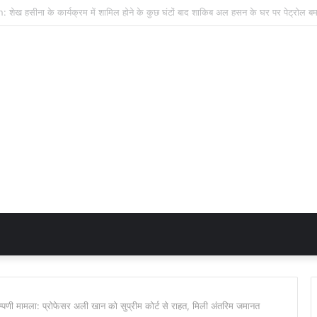
णी मामला: प्रोफेसर अली खान को सुप्रीम कोर्ट से राहत, मिली अंतरिम जमानत