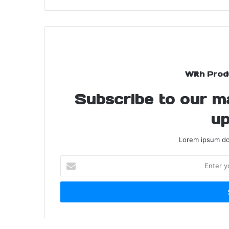
With Prod
Subscribe to our mai
up
Lorem ipsum dol
Enter
your
Email
address