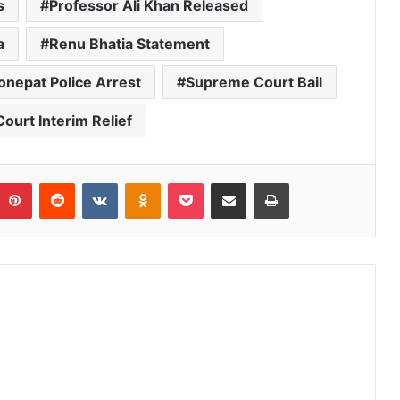
s
Professor Ali Khan Released
a
Renu Bhatia Statement
onepat Police Arrest
Supreme Court Bail
urt Interim Relief
umblr
Pinterest
Reddit
VKontakte
Odnoklassniki
Pocket
Share via Email
Print